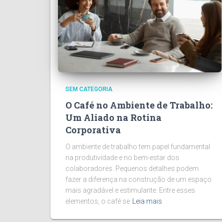
SEM CATEGORIA
O Café no Ambiente de Trabalho:
Um Aliado na Rotina
Corporativa
O ambiente de trabalho tem papel fundamental
na produtividade e no bem-estar dos
colaboradores. Pequenos detalhes podem
fazer a diferença na construção de um espaço
mais agradável e estimulante. Entre esses
elementos, o café se
Leia mais