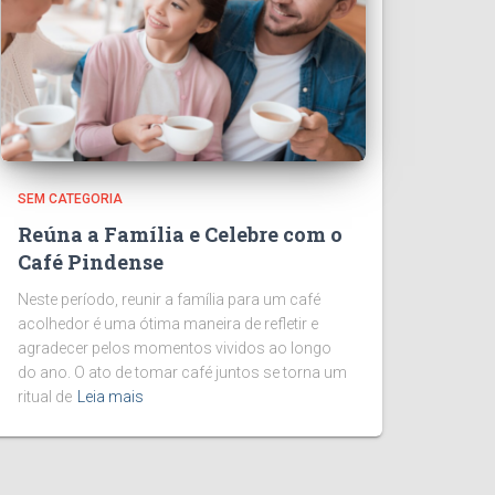
SEM CATEGORIA
Reúna a Família e Celebre com o
Café Pindense
Neste período, reunir a família para um café
acolhedor é uma ótima maneira de refletir e
agradecer pelos momentos vividos ao longo
do ano. O ato de tomar café juntos se torna um
ritual de
Leia mais